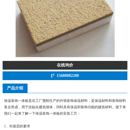
在线询价
15680082200
产品介绍
保温装饰一体板是在工厂预制生产的外墙装饰保温材料，是保温材料和装饰材料
复合而成，用于挂贴在建筑墙体，同时具有保温和装饰功能的建筑材料。接下来
我们一起来了解一下保温装饰一体板的安装工艺：
1、对基层的要求