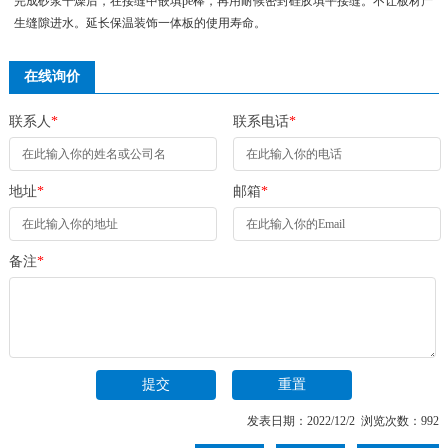
完成砂浆干燥后，在接缝中嵌填pe棒，再用耐候密封硅胶填平接缝。不让板材产
生缝隙进水。延长保温装饰一体板的使用寿命。
在线询价
联系人
*
联系电话
*
地址
*
邮箱
*
备注
*
发表日期：2022/12/2 浏览次数：992