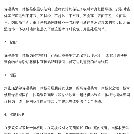
保温装饰一体板是多层状结构，这样的结构保证了板材本身坚固平整。安装时墙
体基层应达到不开裂、不掉粉、不起砂、不空鼓、不剥离、表面平整、立面垂
直、阴阳角垂直。由于基层墙体略微不平与粗糙可通过专用砂浆来调整，因此保
温装饰一体板对墙体基层的平整度要求相对较低，并且处理简单。
2、粘贴
保温装饰一体板为轻型材料，产品自重每平方米仅为10-18公斤，因此只需使用
聚合物粘结砂浆将板材直接粘贴到墙面，就可达到需要的粘结强度。
3、锚固
为彻底消除保温装饰一体板分层脱落的现象，提高保温装饰一体板安全性，板材
使用专用锚固件，扣紧装饰面层，和粘结砂浆一起将保温装饰一体板与墙体牢固
连接为一体，使用双重固定模式，为建筑墙体提供了安全保障。
4、接缝处理
在安装保温装饰一体板时，在两块板材之间预留10-15mm宽的接缝。当板材安装